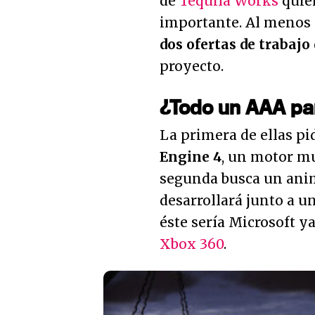
de
Tequila Works
quie
importante. Al menos 
dos ofertas de trabajo
proyecto.
¿Todo un AAA p
La primera de ellas p
Engine 4
, un motor mu
segunda busca un anim
desarrollará junto a u
éste sería Microsoft ya
Xbox 360
.