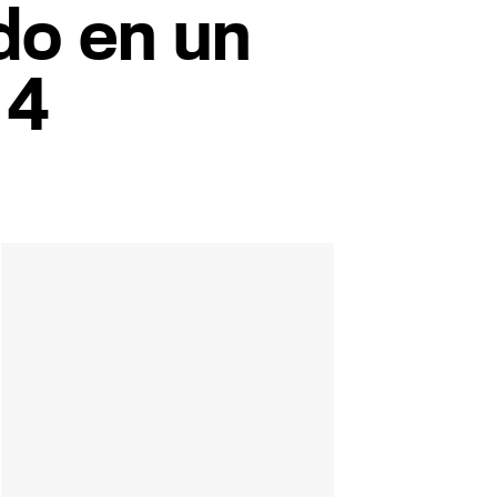
do en un
 4