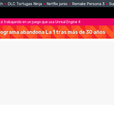
th
DLC Tortugas Ninja
Netflix junio
Remake Persona 3
Su
tá trabajando en un juego que usa Unreal Engine 4
 programa abandona La 1 tras más de 30 años