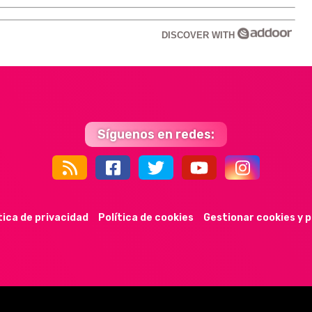
DISCOVER WITH
Síguenos en redes:
44k
9k
35k
352
tica de privacidad
Política de cookies
Gestionar cookies y 