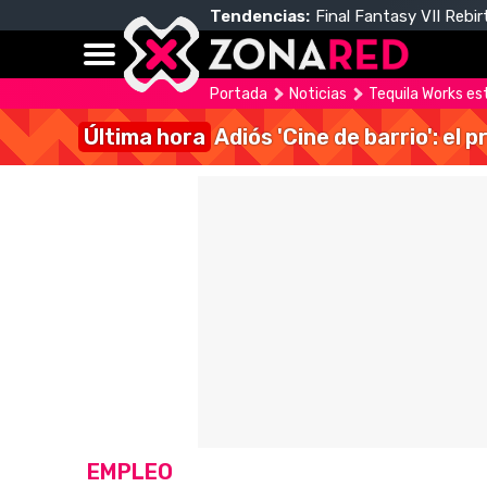
Tendencias:
Final Fantasy VII Rebir
Portada
Noticias
Tequila Works es
Última hora
Adiós 'Cine de barrio': el
EMPLEO