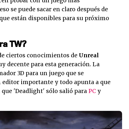
ren probar con un juego más
eso se puede sacar en claro después de
que están disponibles para su próximo
ara TW?
ide ciertos conocimientos de
Unreal
y decente para esta generación. La
ador 3D para un juego que se
n editor importante y todo apunta a que
 que 'Deadlight' sólo salió para
PC
y