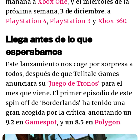
mañana a
Xbox One
, y el miércoles de la
próxima semana,
3 de diciembre
, a
PlayStation 4
,
PlayStation 3
y
Xbox 360
.
Llega antes de lo que
esperabamos
Este lanzamiento nos coge por sorpresa a
todos, después de que Telltale Games
anunciara su
'Juego de Tronos'
para el
mes que viene. El primer episodio de este
spin off
de 'Borderlands' ha tenido una
gran acogida por la crítica, anontando
un
9.2 en
Gamespot
, y
un 8.5 en
Polygon
.