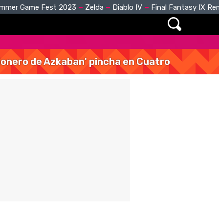
mmer Game Fest 2023
Zelda
Diablo IV
Final Fantasy IX R
isionero de Azkaban' pincha en Cuatro