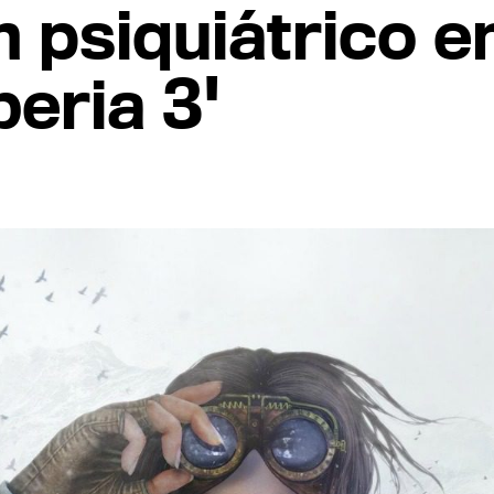
un psiquiátrico 
beria 3'