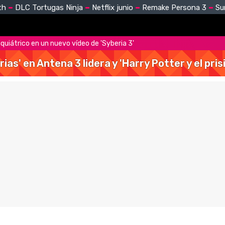
th
DLC Tortugas Ninja
Netflix junio
Remake Persona 3
Su
iquiátrico en un nuevo vídeo de 'Syberia 3'
rias' en Antena 3 lidera y 'Harry Potter y el pr