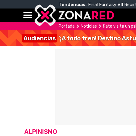
Tendencias:
Final Fantasy VII Rebir
Portada
Noticias
Kate visita un ps
Audiencias
'¡A todo tren! Destino Astu
ALPINISMO