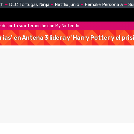
th
DLC Tortugas Ninja
Netflix junio
Remake Persona 3
Su
': descrita su interacción con My Nintendo
rias' en Antena 3 lidera y 'Harry Potter y el pr