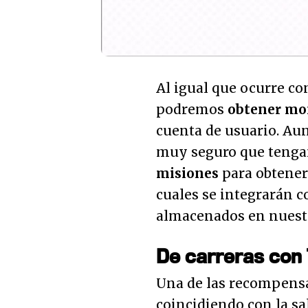
Al igual que ocurre con
podremos
obtener mo
cuenta de usuario. Aun
muy seguro que teng
misiones
para obtene
cuales se integrarán c
almacenados en nuest
De carreras con
Una de las recompens
coincidiendo con la sa