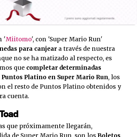
 '
Miitomo
', con 'Super Mario Run'
nedas para canjear
a través de nuestra
que no se ha matizado al respecto, es
amos que
completar determinadas
r
Puntos Platino en Super Mario Run
, los
on el resto de Puntos Platino obtenidos y
ra cuenta.
 Toad
as que próximamente llegarán,
lida de Super Mario Run, son los
Boletos