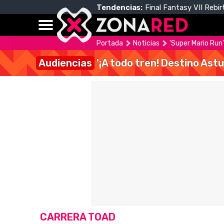
Tendencias:
Final Fantasy VII Rebir
Portada
Noticias
'Super Mario Run
Audiencias
'¡A todo tren! Destino Astu
CARRERA TOAD