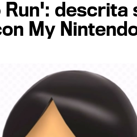
 Run': descrita 
con My Nintend