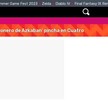
mmer Game Fest 2023
Zelda
Diablo IV
Final Fantasy IX R
isionero de Azkaban' pincha en Cuatro