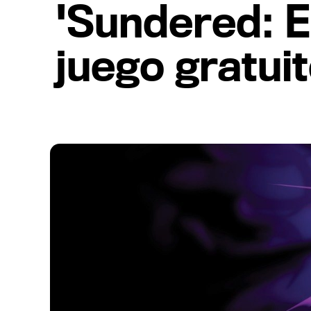
'Sundered: El
juego gratui