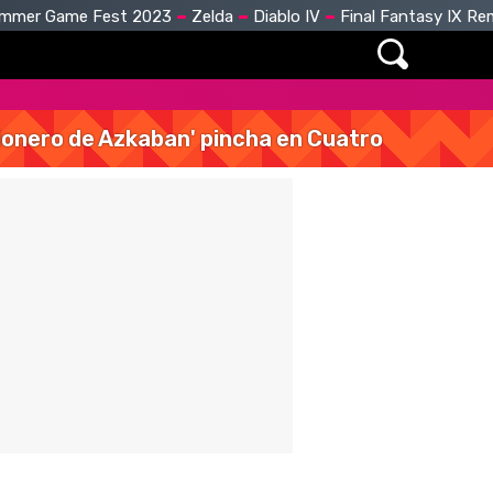
mmer Game Fest 2023
Zelda
Diablo IV
Final Fantasy IX R
isionero de Azkaban' pincha en Cuatro