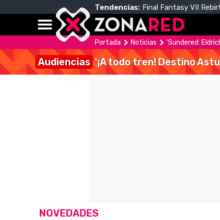
Tendencias:
Final Fantasy VII Rebir
Portada
Noticias
'Sundered: Eldric
Audiencias
'¡A todo tren! Destino Astu
NOVEDADES