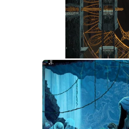
Loaded
:
41.12%
Unmute