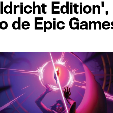
dricht Edition',
to de Epic Game