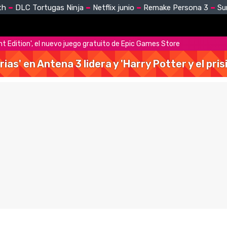
th
DLC Tortugas Ninja
Netflix junio
Remake Persona 3
Su
ht Edition', el nuevo juego gratuito de Epic Games Store
rias' en Antena 3 lidera y 'Harry Potter y el pr