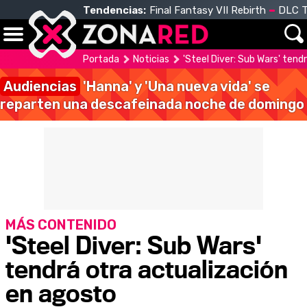
Tendencias:
Final Fantasy VII Rebirth
DLC T
Portada
Noticias
'Steel Diver: Sub Wars' tend
Audiencias
'Hanna' y 'Una nueva vida' se
reparten una descafeinada noche de domingo
MÁS CONTENIDO
'Steel Diver: Sub Wars'
tendrá otra actualización
en agosto