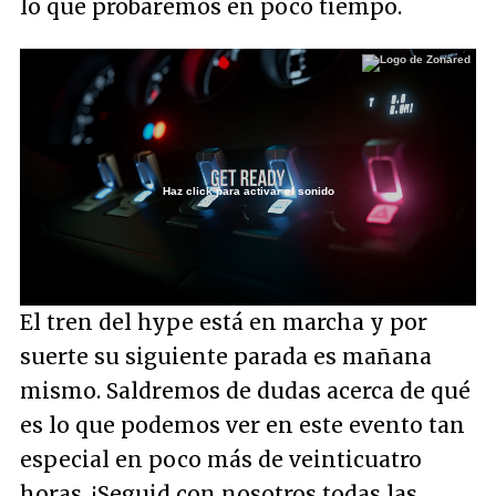
lo que probaremos en poco tiempo.
Haz click para activar el sonido
Loaded
:
13.07%
/
Unmute
El tren del hype está en marcha y por
suerte su siguiente parada es mañana
mismo. Saldremos de dudas acerca de qué
es lo que podemos ver en este evento tan
especial en poco más de veinticuatro
horas. ¡Seguid con nosotros todas las