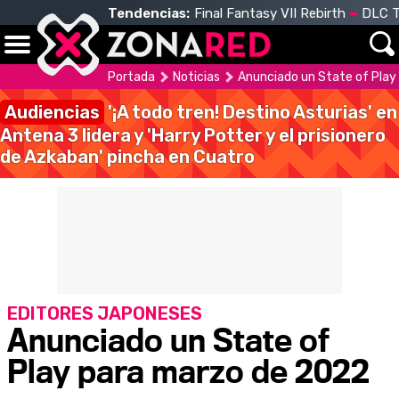
Tendencias:
Final Fantasy VII Rebirth
DLC T
Portada
Noticias
Anunciado un State of Play
Audiencias
'¡A todo tren! Destino Asturias' en
Antena 3 lidera y 'Harry Potter y el prisionero
de Azkaban' pincha en Cuatro
EDITORES JAPONESES
Anunciado un State of
Play para marzo de 2022