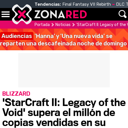
Tendencias:
Final Fantasy VII Rebirth
DLC T
Portada
Noticias
'StarCraft II: Legacy of the 
Audiencias
'Hanna' y 'Una nueva vida' se
reparten una descafeinada noche de domingo
BLIZZARD
'StarCraft II: Legacy of the
Void' supera el millón de
copias vendidas en su