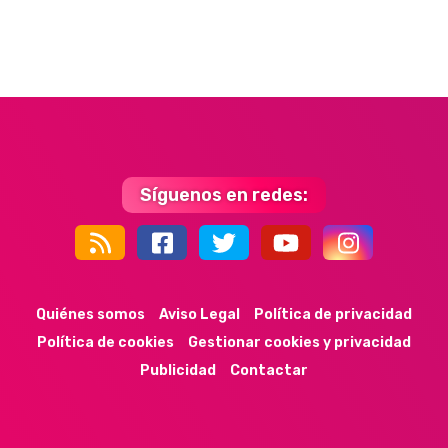
Síguenos en redes:
44k
9k
35k
352
Quiénes somos
Aviso Legal
Política de privacidad
Política de cookies
Gestionar cookies y privacidad
Publicidad
Contactar