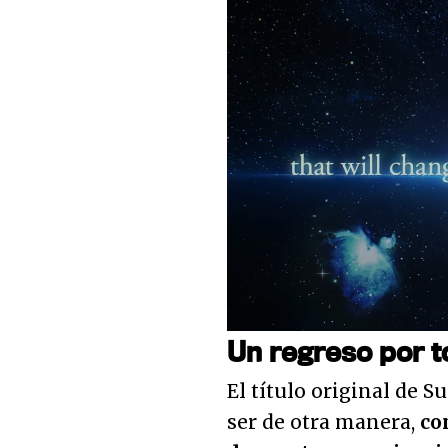
Loaded
:
26.60%
Unmute
Un regreso por to
El título original de
ser de otra manera,
co