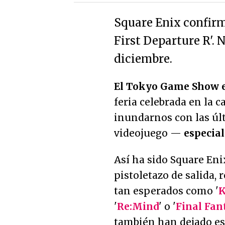
Square Enix confirma
First Departure R'. 
diciembre.
El Tokyo Game Show e
feria celebrada en la 
inundarnos con las úl
videojuego —
especia
Así ha sido Square Eni
pistoletazo de salida,
tan esperados como '
K
'
Re:Mind
' o '
Final Fan
también han dejado es