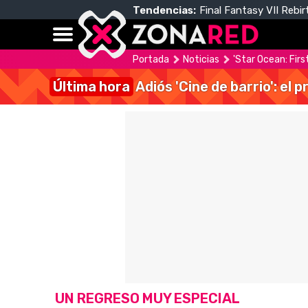
Tendencias:
Final Fantasy VII Rebir
Portada
Noticias
'Star Ocean: Firs
Última hora
Adiós 'Cine de barrio': el
UN REGRESO MUY ESPECIAL