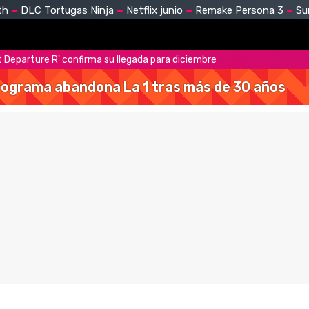
th
DLC Tortugas Ninja
Netflix junio
Remake Persona 3
Su
t Departure R' confirma su llegada para diciembre
 programa abandona La 1 tras más de 30 años