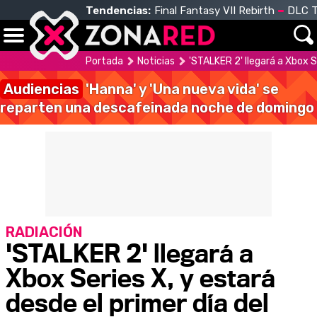
Tendencias:
Final Fantasy VII Rebirth
DLC T
Portada
Noticias
'STALKER 2' llegará a Xbox S
Audiencias
'Hanna' y 'Una nueva vida' se
reparten una descafeinada noche de domingo
RADIACIÓN
'STALKER 2' llegará a
Xbox Series X, y estará
desde el primer día del