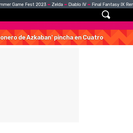
mmer Game Fest 2023
Zelda
Diablo IV
Final Fantasy IX R
isionero de Azkaban' pincha en Cuatro