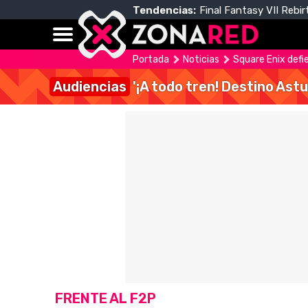
Tendencias:
Final Fantasy VII Rebir
Portada
Noticias
Square Enix def
Audiencias
'¡A todo tren! Destino Astu
FRENTE AL F2P