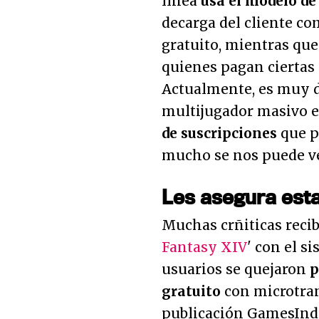
línea
usa el modelo de 
decarga del cliente co
gratuito, mientras que
quienes pagan ciertas
Actualmente, es muy di
multijugador masivo e
de suscripciones
que p
mucho se nos puede ven
Les asegura esta
Muchas crñiticas reci
Fantasy XIV
' con el s
usuarios se quejaron
p
gratuito
con microtran
publicación GamesIndu