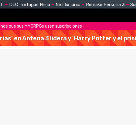
th
DLC Tortugas Ninja
Netflix junio
Remake Persona 3
Su
iende que sus MMORPGs usen suscripciones
rias' en Antena 3 lidera y 'Harry Potter y el pr