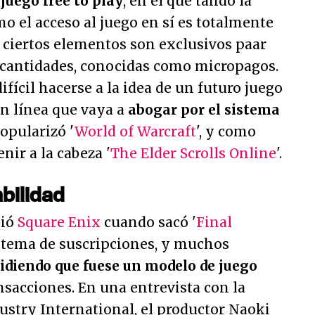
juego free to play
, en el que tando la
mo el acceso al juego en sí es totalmente
 ciertos elementos son exclusivos paar
 cantidades, conocidas como micropagos.
fícil hacerse a la idea de un futuro juego
n línea que vaya a
abogar por el sistema
opularizó '
World of Warcraft
', y como
ir a la cabeza '
The Elder Scrolls Online
'.
bilidad
bió
Square Enix
cuando sacó '
Final
istema de suscripciones, y muchos
idiendo que fuese un modelo de juego
sacciones. En una entrevista con la
stry International, el productor Naoki