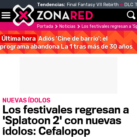
Tendencias:
Final Fantasy VII Rebirth
DLC T
Portada
Noticias
Los festivales regresan a 'S
Última hora
Adiós 'Cine de barrio': el
programa abandona La 1 tras más de 30 años
NUEVAS ÍDOLOS
Los festivales regresan a
'Splatoon 2' con nuevas
ídolos: Cefalopop