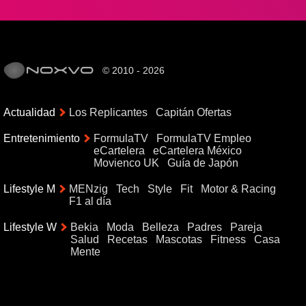
© 2010 - 2026
Actualidad
Los Replicantes
Capitán Ofertas
Entretenimiento
FormulaTV
FormulaTV Empleo
eCartelera
eCartelera México
Movienco UK
Guía de Japón
Lifestyle M
MENzig
Tech
Style
Fit
Motor & Racing
F1 al día
Lifestyle W
Bekia
Moda
Belleza
Padres
Pareja
Salud
Recetas
Mascotas
Fitness
Casa
Mente