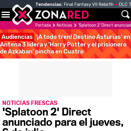
Tendencias:
Final Fantasy VII Rebirth
DLC T
Portada
Noticias
'Splatoon 2' Direct anunciado
Audiencias
'¡A todo tren! Destino Asturias' en
Antena 3 lidera y 'Harry Potter y el prisionero
de Azkaban' pincha en Cuatro
NOTICIAS FRESCAS
'Splatoon 2' Direct
anunciado para el jueves,