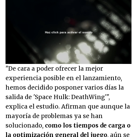
Haz click para activar el sonido
Loaded
:
66.32%
/
Unmute
"De cara a poder ofrecer la mejor
experiencia posible en el lanzamiento,
hemos decidido posponer varios días la
salida de 'Space Hulk: DeathWing'"
,
explica el estudio. Afirman que aunque la
mayoría de problemas ya se han
solucionado,
como los tiempos de carga o
la optimización general del juego
, aún se