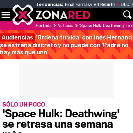
Tendencias:
Final Fantasy VII Rebirth
DLC T
Portada
Noticias
'Space Hulk: Deathwing' se
Audiencias
'Ordena tu vida' con Inés Hernand
se estrena discreto y no puede con 'Padre no
hay más que uno'
SÓLO UN POCO
'Space Hulk: Deathwing'
se retrasa una semana