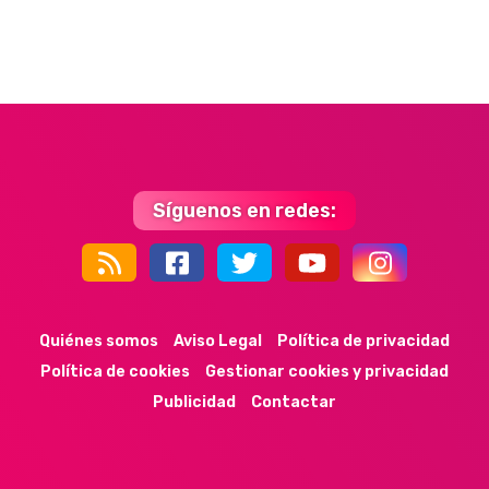
Síguenos en redes:
44k
9k
35k
352
Quiénes somos
Aviso Legal
Política de privacidad
Política de cookies
Gestionar cookies y privacidad
Publicidad
Contactar