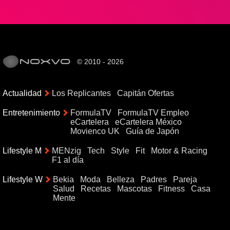
© 2010 - 2026
Actualidad
Los Replicantes
Capitán Ofertas
Entretenimiento
FormulaTV
FormulaTV Empleo
eCartelera
eCartelera México
Movienco UK
Guía de Japón
Lifestyle M
MENzig
Tech
Style
Fit
Motor & Racing
F1 al día
Lifestyle W
Bekia
Moda
Belleza
Padres
Pareja
Salud
Recetas
Mascotas
Fitness
Casa
Mente