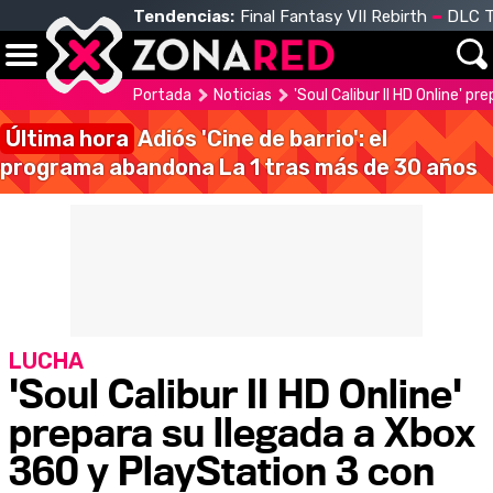
Tendencias:
Final Fantasy VII Rebirth
DLC T
Portada
Noticias
'Soul Calibur II HD Online' p
Última hora
Adiós 'Cine de barrio': el
programa abandona La 1 tras más de 30 años
LUCHA
'Soul Calibur II HD Online'
prepara su llegada a Xbox
360 y PlayStation 3 con