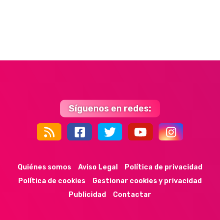
Síguenos en redes:
44k
9k
35k
352
Quiénes somos
Aviso Legal
Política de privacidad
Política de cookies
Gestionar cookies y privacidad
Publicidad
Contactar