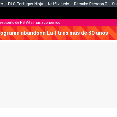
th
DLC Tortugas Ninja
Netflix junio
Remake Persona 3
Su
 rediseño de PS Vita más económico
 programa abandona La 1 tras más de 30 años