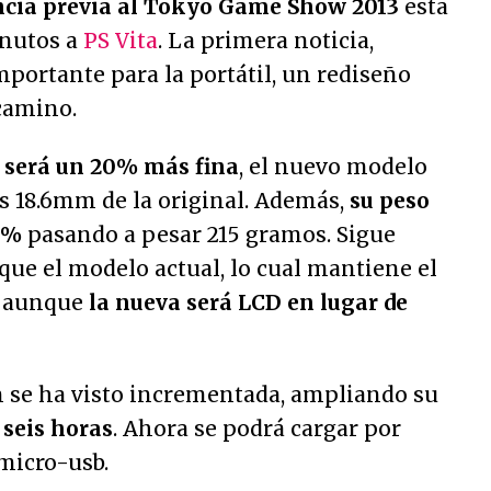
ncia previa al Tokyo Game Show 2013
esta
nutos a
PS Vita
. La primera noticia,
portante para la portátil, un rediseño
camino.
 será un 20% más fina
, el nuevo modelo
s 18.6mm de la original. Además,
su peso
15%
pasando a pesar 215 gramos. Sigue
que el modelo actual, lo cual mantiene el
, aunque
la nueva será LCD en lugar de
 se ha visto incrementada, ampliando su
s
seis horas
. Ahora se podrá cargar por
micro-usb.