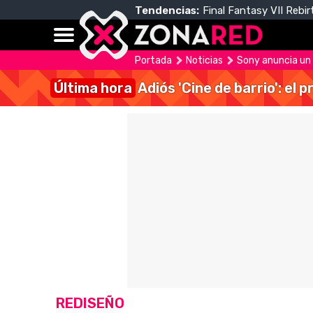
Tendencias:
Final Fantasy VII Rebir
Portada
Noticias
Sony anuncia un
Última hora
Adiós 'Cine de barrio': el
REDISEÑO