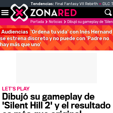
Tendencias:
Final Fantasy VII Rebirth
DLC T
Portada
Noticias
Dibujó su gameplay de 'Silent
Audiencias
'Ordena tu vida' con Inés Hernand
se estrena discreto y no puede con 'Padre no
hay más que uno'
LET'S PLAY
Dibujó su gameplay de
'Silent Hill 2' y el resultado