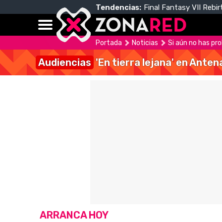
Tendencias:
Final Fantasy VII Rebir
Portada
Noticias
Si aún no has pr
Audiencias
'En tierra lejana' en Anten
ARRANCA HOY