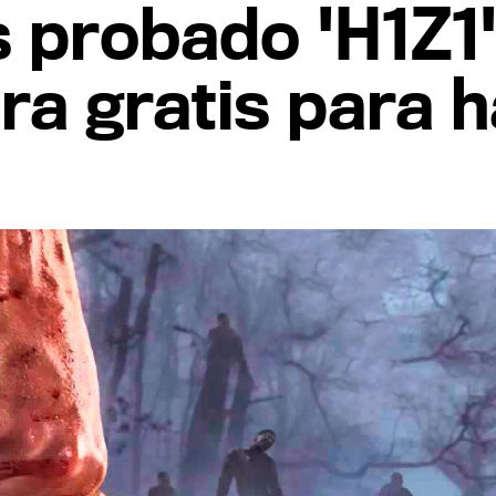
s probado 'H1Z1'
a gratis para h