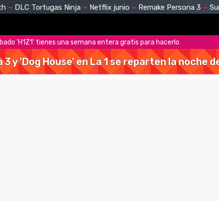
th
DLC Tortugas Ninja
Netflix junio
Remake Persona 3
Su
obado 'H1Z1' tienes una semana entera gratis para hacerlo
a 3 y 'Dog House' en La 1 se reparten la noche 