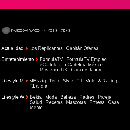
© 2010 - 2026
Actualidad
Los Replicantes
Capitán Ofertas
Entretenimiento
FormulaTV
FormulaTV Empleo
eCartelera
eCartelera México
Movienco UK
Guía de Japón
Lifestyle M
MENzig
Tech
Style
Fit
Motor & Racing
F1 al día
Lifestyle W
Bekia
Moda
Belleza
Padres
Pareja
Salud
Recetas
Mascotas
Fitness
Casa
Mente