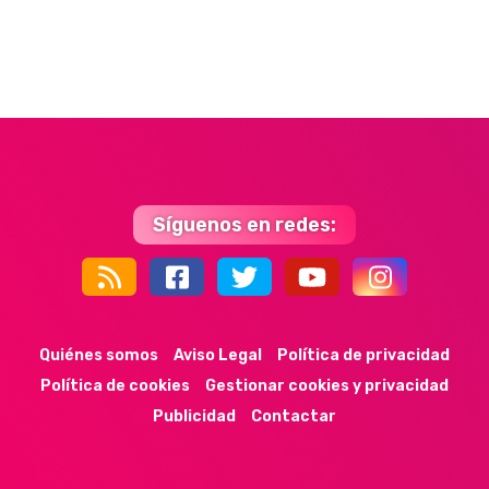
Síguenos en redes:
44k
9k
35k
352
Quiénes somos
Aviso Legal
Política de privacidad
Política de cookies
Gestionar cookies y privacidad
Publicidad
Contactar