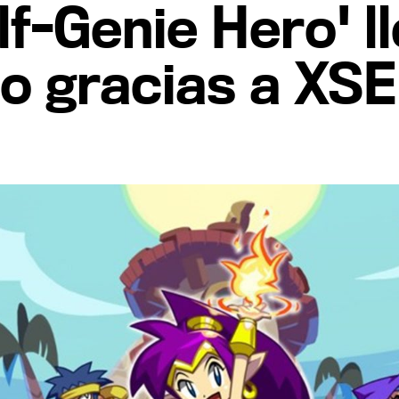
lf-Genie Hero' l
co gracias a XS