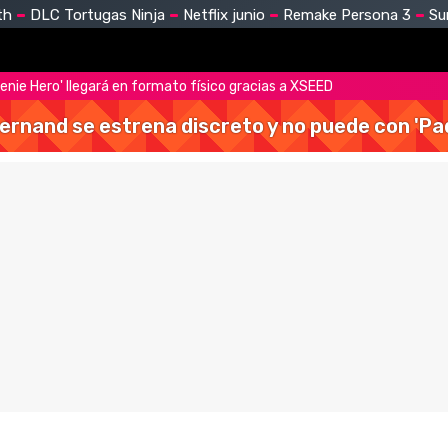
th
DLC Tortugas Ninja
Netflix junio
Remake Persona 3
Su
enie Hero' llegará en formato físico gracias a XSEED
Hernand se estrena discreto y no puede con 'Pa