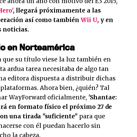
ce ahora un año con motivo del E3 2015,
Hero'
, llegará próximamente a las
neración así como también
Wii U
, y en
 noticias.
lo en Norteamérica
que su título viese la luz también en
sta ardua tarea necesitaba de algo tan
 editora dispuesta a distribuir dichas
 plataformas. Ahora bien, ¿quién? Tal
mar WayForward oficialmente,
'Shantae:
rá en formato físico el próximo 27 de
on una tirada "suficiente"
para que
hacerse con él puedan hacerlo sin
ho la cabeza.