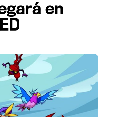
legará en
EED