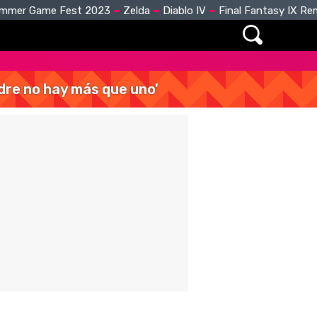
mmer Game Fest 2023
Zelda
Diablo IV
Final Fantasy IX R
dre no hay más que uno'