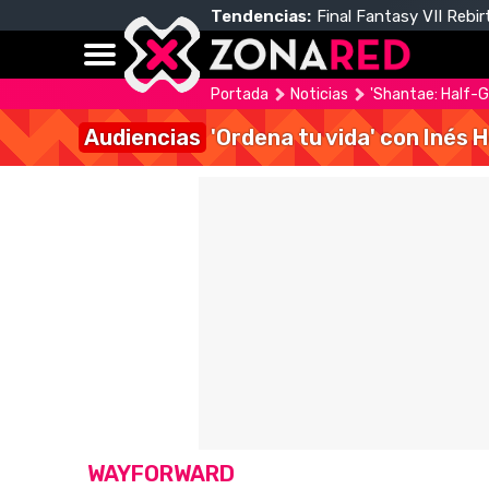
Tendencias:
Final Fantasy VII Rebir
Portada
Noticias
'Shantae: Half-G
Audiencias
'Ordena tu vida' con Inés 
WAYFORWARD