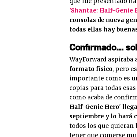
que fue presentado ha
'Shantae: Half-Genie 
consolas de nueva ge
todas ellas hay buenas
Confirmado... so
WayForward aspiraba a 
formato físico
, pero e
importante como es una
copias para todas esas
como acaba de confir
Half-Genie Hero' llega
septiembre y lo hará c
todos los que quieran 
tener que comerse muc