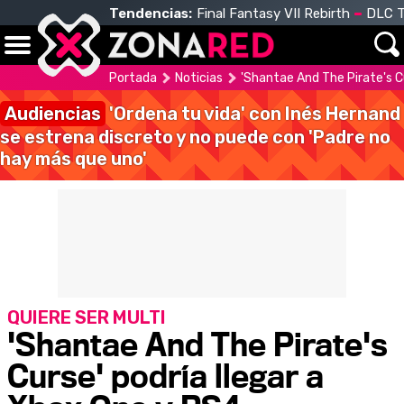
Tendencias:
Final Fantasy VII Rebirth
DLC T
Portada
Noticias
'Shantae And The Pirate's C
Audiencias
'Ordena tu vida' con Inés Hernand
se estrena discreto y no puede con 'Padre no
hay más que uno'
QUIERE SER MULTI
'Shantae And The Pirate's
Curse' podría llegar a