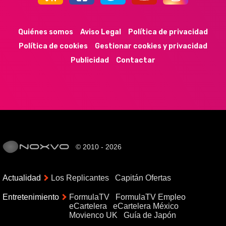
44k
9k
35k
352
Quiénes somos
Aviso Legal
Política de privacidad
Política de cookies
Gestionar cookies y privacidad
Publicidad
Contactar
© 2010 - 2026
Actualidad
Los Replicantes
Capitán Ofertas
Entretenimiento
FormulaTV
FormulaTV Empleo
eCartelera
eCartelera México
Movienco UK
Guía de Japón