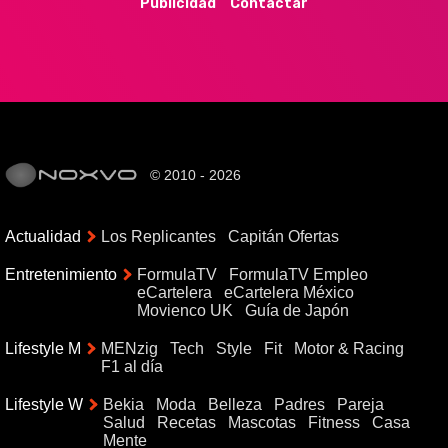
Publicidad
Contactar
© 2010 - 2026
Actualidad
Los Replicantes
Capitán Ofertas
Entretenimiento
FormulaTV
FormulaTV Empleo
eCartelera
eCartelera México
Movienco UK
Guía de Japón
Lifestyle M
MENzig
Tech
Style
Fit
Motor & Racing
F1 al día
Lifestyle W
Bekia
Moda
Belleza
Padres
Pareja
Salud
Recetas
Mascotas
Fitness
Casa
Mente