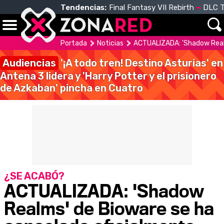
Tendencias:
Final Fantasy VII Rebirth
DLC T
Portada
Noticias
ACTUALIZADA: 'Shadow Realm
Audiencias
'¡A todo tren! Destino Asturias' en
Antena 3 lidera y 'Harry Potter y el prisionero
de Azkaban' pincha en Cuatro
¿SE ACABÓ?
ACTUALIZADA: 'Shadow
Realms' de Bioware se ha