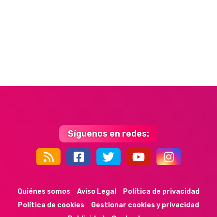
Síguenos en redes:
44k
9k
35k
352
Quiénes somos
Aviso Legal
Política de privacidad
Política de cookies
Gestionar cookies y privacidad