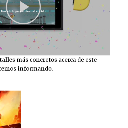
Haz click para activar el sonido
Play
Video
talles más concretos acerca de este
iremos informando.