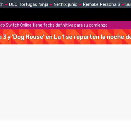
th
DLC Tortugas Ninja
Netflix junio
Remake Persona 3
Su
endo Switch Online tiene fecha definitiva para su comienzo
a 3 y 'Dog House' en La 1 se reparten la noche 