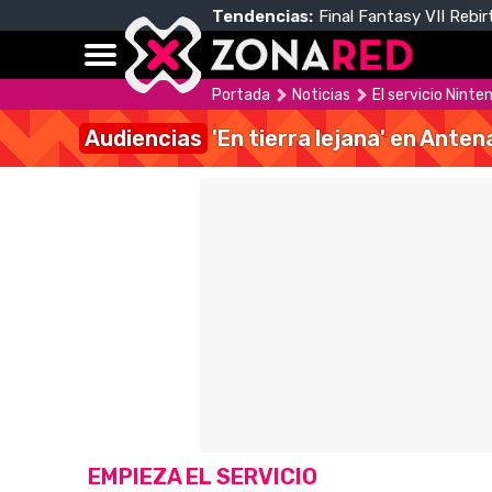
Tendencias:
Final Fantasy VII Rebir
Portada
Noticias
El servicio Nint
Audiencias
'En tierra lejana' en Anten
EMPIEZA EL SERVICIO