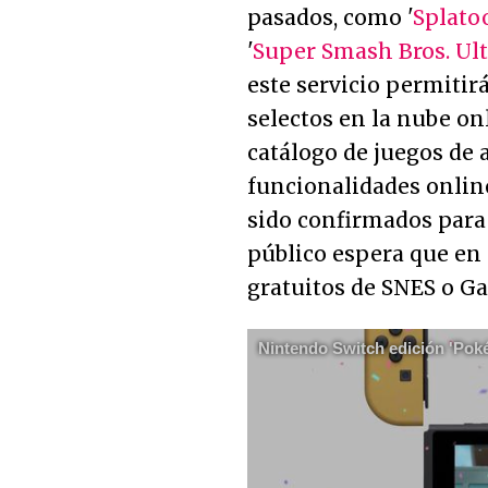
pasados, como '
Splato
'
Super Smash Bros. Ul
este servicio permitir
selectos en la nube on
catálogo de juegos de
funcionalidades online
sido confirmados para 
público espera que en
gratuitos de SNES o G
Nintendo Switch edición 'Pok