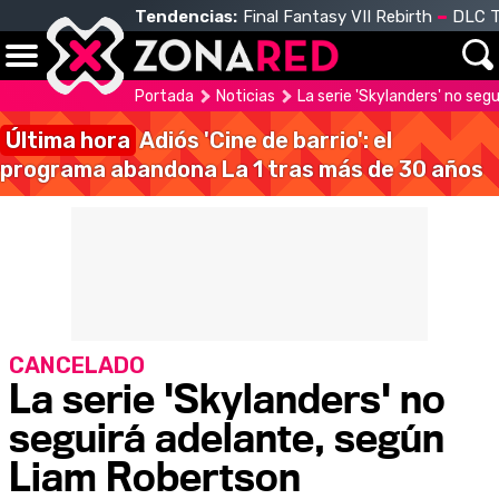
Tendencias:
Final Fantasy VII Rebirth
DLC T
Portada
Noticias
La serie 'Skylanders' no se
Última hora
Adiós 'Cine de barrio': el
programa abandona La 1 tras más de 30 años
CANCELADO
La serie 'Skylanders' no
seguirá adelante, según
Liam Robertson