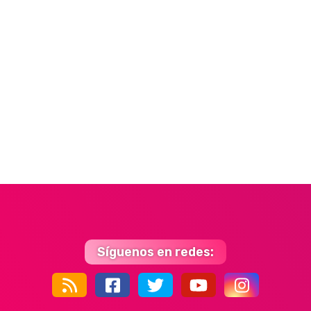
Síguenos en redes:
44k
9k
35k
352