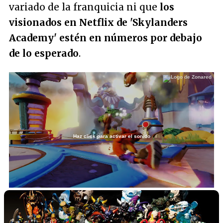
variado de la franquicia ni que
los
visionados en Netflix de 'Skylanders
Academy' estén en números por debajo
de lo esperado
.
Haz click para activar el sonido
Loaded
:
50.77%
/
Unmute