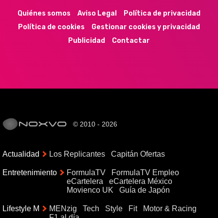
Quiénes somos
Aviso Legal
Política de privacidad
Política de cookies
Gestionar cookies y privacidad
Publicidad
Contactar
© 2010 - 2026
Actualidad
Los Replicantes
Capitán Ofertas
Entretenimiento
FormulaTV
FormulaTV Empleo
eCartelera
eCartelera México
Movienco UK
Guía de Japón
Lifestyle M
MENzig
Tech
Style
Fit
Motor & Racing
F1 al día