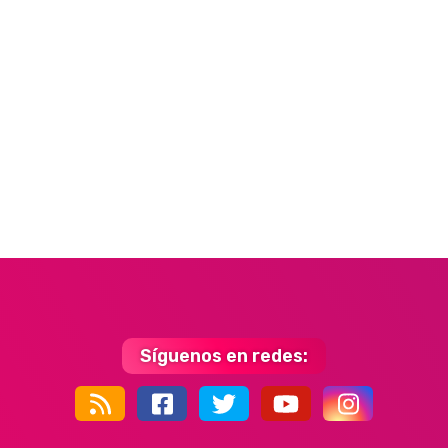
Síguenos en redes:
44k
9k
35k
352