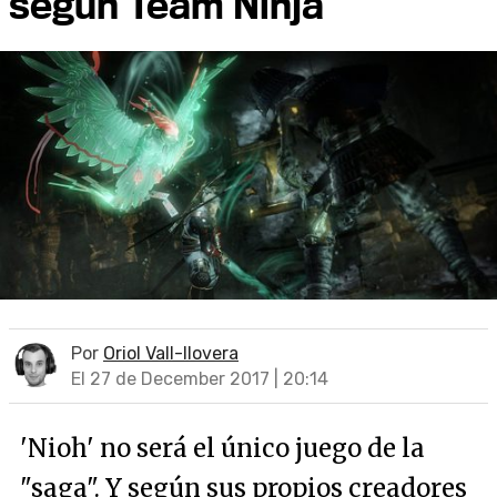
según Team Ninja
Por
Oriol Vall-llovera
El 27 de December 2017 | 20:14
'Nioh' no será el único juego de la
"saga". Y según sus propios creadores