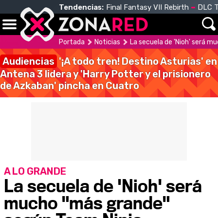
Tendencias:
Final Fantasy VII Rebirth
DLC T
Portada
Noticias
La secuela de 'Nioh' será m
Audiencias
'¡A todo tren! Destino Asturias' en
Antena 3 lidera y 'Harry Potter y el prisionero
de Azkaban' pincha en Cuatro
A LO GRANDE
La secuela de 'Nioh' será
mucho "más grande"