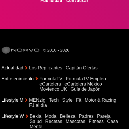
Publicidad
Contactar
© 2010 - 2026
Actualidad
Los Replicantes
Capitán Ofertas
Entretenimiento
FormulaTV
FormulaTV Empleo
eCartelera
eCartelera México
Movienco UK
Guía de Japón
Lifestyle M
MENzig
Tech
Style
Fit
Motor & Racing
F1 al día
Lifestyle W
Bekia
Moda
Belleza
Padres
Pareja
Salud
Recetas
Mascotas
Fitness
Casa
Mente