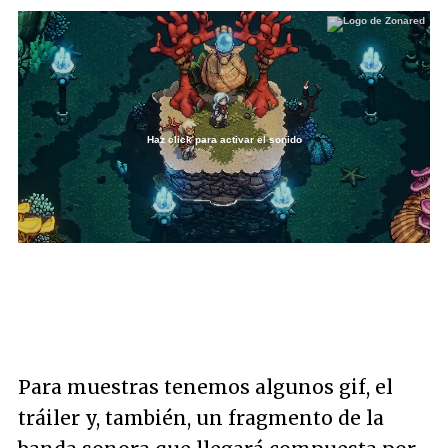
Haz click para activar el sonido
Loaded
:
67.28%
/
Unmute
Para muestras tenemos algunos gif, el
tráiler y, también, un fragmento de la