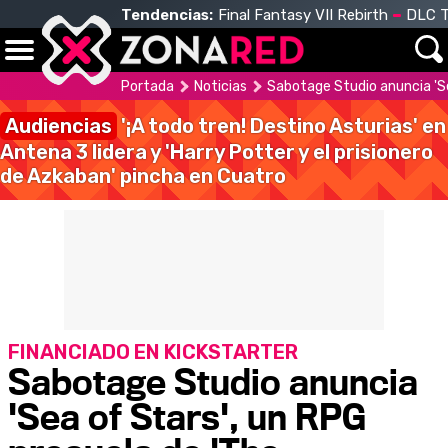
Tendencias:
Final Fantasy VII Rebirth
DLC T
Portada
Noticias
Sabotage Studio anuncia 'Se
Audiencias
'¡A todo tren! Destino Asturias' en
Antena 3 lidera y 'Harry Potter y el prisionero
de Azkaban' pincha en Cuatro
FINANCIADO EN KICKSTARTER
Sabotage Studio anuncia
'Sea of Stars', un RPG