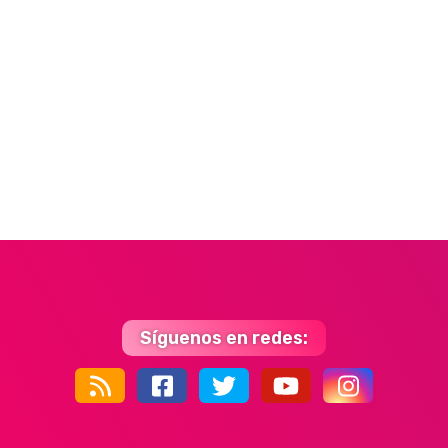
Síguenos en redes:
44k
9k
35k
352