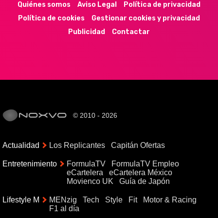
Quiénes somos
Aviso Legal
Política de privacidad
Política de cookies
Gestionar cookies y privacidad
Publicidad
Contactar
© 2010 - 2026
Actualidad
Los Replicantes
Capitán Ofertas
Entretenimiento
FormulaTV
FormulaTV Empleo
eCartelera
eCartelera México
Movienco UK
Guía de Japón
Lifestyle M
MENzig
Tech
Style
Fit
Motor & Racing
F1 al día