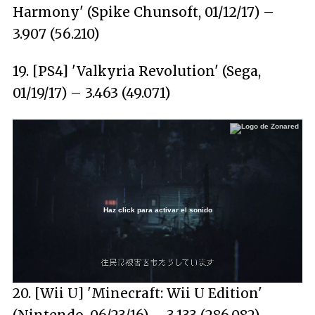
Harmony' (Spike Chunsoft, 01/12/17) –
3.907 (56.210)
19. [PS4] 'Valkyria Revolution' (Sega,
01/19/17) – 3.463 (49.071)
Haz click para activar el sonido
Loaded
:
51.40%
/
Unmute
20. [Wii U] 'Minecraft: Wii U Edition'
(Nintendo, 06/23/16) – 3.133 (286.082)