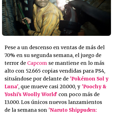
Pese a un descenso en ventas de más del
70% en su segunda semana, el juego de
terror de
Capcom
se mantiene en lo más
alto con 52.665 copias vendidas para PS4,
situándose por delante de
'Pokémon Sol y
Luna'
, que mueve casi 20.000, y
'Poochy &
Yoshi's Woolly World'
con poco más de
13.000. Los únicos nuevos lanzamientos
de la semana son
'Naruto Shippuden: