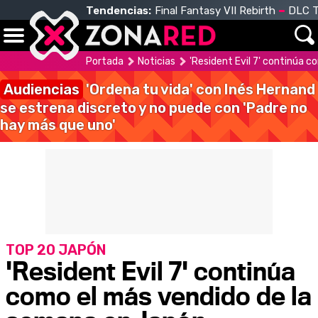
Tendencias:
Final Fantasy VII Rebirth
DLC T
Portada
Noticias
'Resident Evil 7' continúa 
Audiencias
'Ordena tu vida' con Inés Hernand
se estrena discreto y no puede con 'Padre no
hay más que uno'
TOP 20 JAPÓN
'Resident Evil 7' continúa
como el más vendido de la