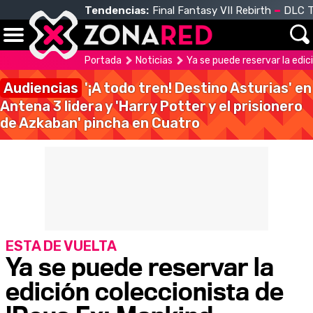
Tendencias:
Final Fantasy VII Rebirth
DLC T
Portada
Noticias
Ya se puede reservar la edic
Audiencias
'¡A todo tren! Destino Asturias' en
Antena 3 lidera y 'Harry Potter y el prisionero
de Azkaban' pincha en Cuatro
ESTA DE VUELTA
Ya se puede reservar la
edición coleccionista de