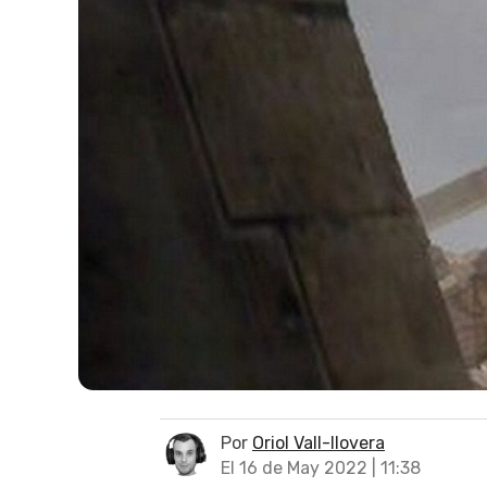
Por
Oriol Vall-llovera
El 16 de May 2022 | 11:38