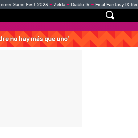
mmer Game Fest 2023
Zelda
Diablo IV
Final Fantasy IX R
dre no hay más que uno'