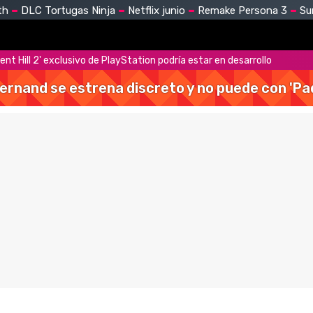
th
DLC Tortugas Ninja
Netflix junio
Remake Persona 3
Su
ent Hill 2' exclusivo de PlayStation podría estar en desarrollo
Hernand se estrena discreto y no puede con 'Pa