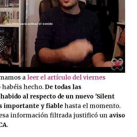
Haz click para activar el sonido
/
nimamos a
leer el artículo del viernes
o habéis hecho.
De todas las
habido al respecto de un nuevo 'Silent
ás importante y fiable
hasta el momento.
esa información filtrada justificó un
aviso
CA
.