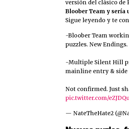
versión del clásico de 
Bloober Team y sería 
Sigue leyendo y te con
-Bloober Team working
puzzles. New Endings.
-Multiple Silent Hill 
mainline entry & side 
Not confirmed. Just sh
pic.twitter.com/eZJD
— NateTheHate2 (@N