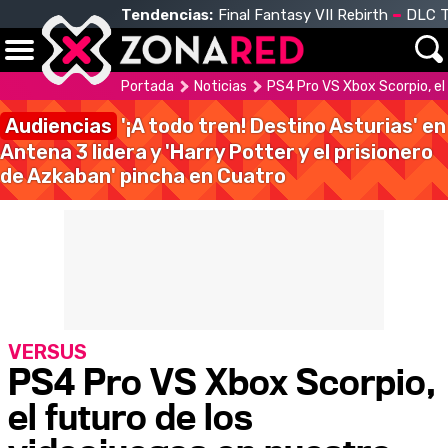
Tendencias:
Final Fantasy VII Rebirth
DLC T
Portada
Noticias
PS4 Pro VS Xbox Scorpio, el
Audiencias
'¡A todo tren! Destino Asturias' en
Antena 3 lidera y 'Harry Potter y el prisionero
de Azkaban' pincha en Cuatro
VERSUS
PS4 Pro VS Xbox Scorpio,
el futuro de los