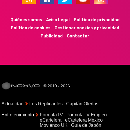
44k
9k
35k
352
Quiénes somos
Aviso Legal
Política de privacidad
Política de cookies
Gestionar cookies y privacidad
Publicidad
Contactar
© 2010 - 2026
Actualidad
Los Replicantes
Capitán Ofertas
Entretenimiento
FormulaTV
FormulaTV Empleo
eCartelera
eCartelera México
Movienco UK
Guía de Japón