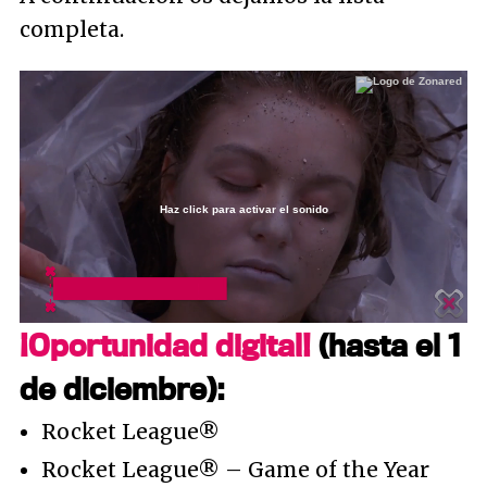
completa.
Haz click para activar el sonido
Loaded
:
5.90%
/
Unmute
¡Oportunidad digital!
(hasta el 1
de diciembre):
Rocket League®
Rocket League® – Game of the Year