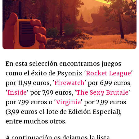
En esta selección encontramos juegos
como el éxito de Psyonix '
Rocket League
'
por 11,99 euros, '
Firewatch
' por 6,99 euros,
'
Inside
' por 7,99 euros, '
The Sexy Brutale
'
por 7,99 euros o '
Virginia
' por 2,99 euros
(3,99 euros el lote de Edición Especial),
entre muchos otros.
A continuación os dejamos la lista