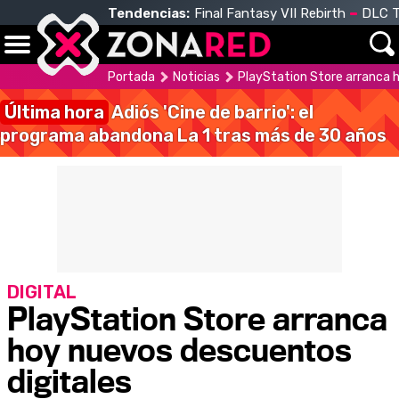
Tendencias:
Final Fantasy VII Rebirth
DLC T
Portada
Noticias
PlayStation Store arranca 
Última hora
Adiós 'Cine de barrio': el
programa abandona La 1 tras más de 30 años
DIGITAL
PlayStation Store arranca
hoy nuevos descuentos
digitales