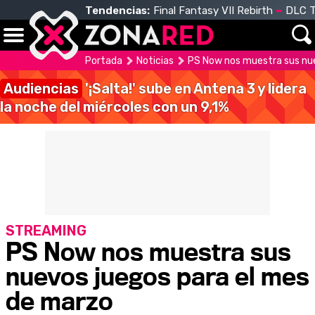
Tendencias:
Final Fantasy VII Rebirth
DLC T
Portada
Noticias
PS Now nos muestra sus nue
Audiencias
'¡Salta!' sube en Antena 3 y lidera
la noche del miércoles con un 9,1%
STREAMING
PS Now nos muestra sus
nuevos juegos para el mes
de marzo