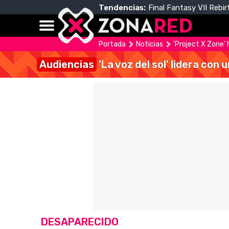
Tendencias:
Final Fantasy VII Rebir
Portada
Noticias
'Project X Zone' 
Audiencias
'La voz del sol' lidera con
DESAPARECIDO