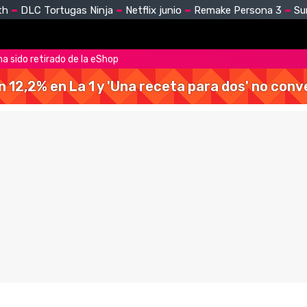
th
DLC Tortugas Ninja
Netflix junio
Remake Persona 3
Su
ha sido retirado de la eShop
 un 12,2% en La 1 y 'Una receta para dos' no con