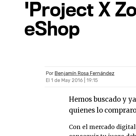
'Project X Zo
eShop
Por
Benjamín Rosa Fernández
El 1 de May 2016 | 19:15
Hemos buscado y ya 
quienes lo compraro
Con el mercado digital