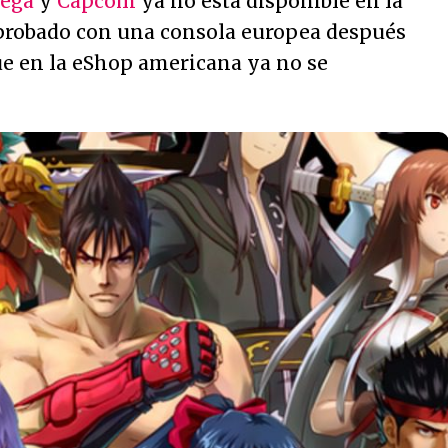
Sega
y
Capcom
ya no está disponible en la
robado con una consola europea después
ue en la eShop americana ya no se