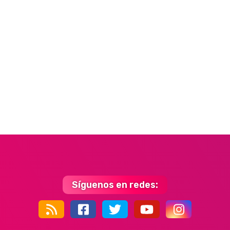
Síguenos en redes:
44k
9k
35k
352