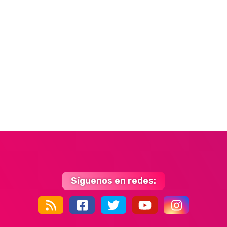
Síguenos en redes:
44k
9k
35k
352