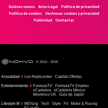
Quiénes somos
Aviso Legal
Política de privacidad
Política de cookies
Gestionar cookies y privacidad
Publicidad
Contactar
© 2010 - 2026
Actualidad
Los Replicantes
Capitán Ofertas
Entretenimiento
FormulaTV
FormulaTV Empleo
eCartelera
eCartelera México
Movienco UK
Guía de Japón
Lifestyle M
MENzig
Tech
Style
Fit
Motor & Racing
F1 al día