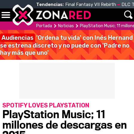
Tendencias:
Final Fantasy VII Rebirth
DLC T
Portada
Noticias
PlayStation Music; 11 millo
Audiencias
'Ordena tu vida' con Inés Hernand
se estrena discreto y no puede con 'Padre no
hay más que uno'
SPOTIFY LOVES PLAYSTATION
PlayStation Music; 11
millones de descargas en