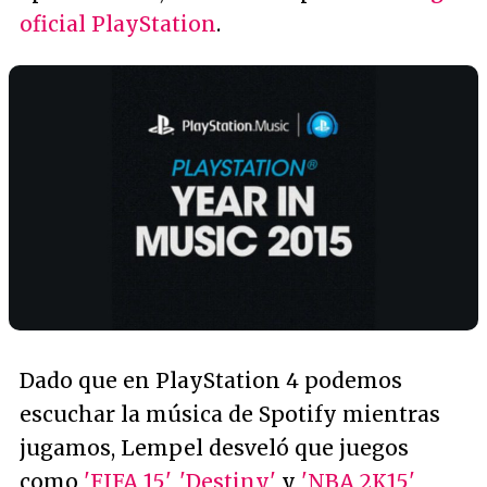
oficial PlayStation
.
Dado que en PlayStation 4 podemos
escuchar la música de Spotify mientras
jugamos, Lempel desveló que juegos
como
'FIFA 15'
,
'Destiny'
y
'NBA 2K15'
,