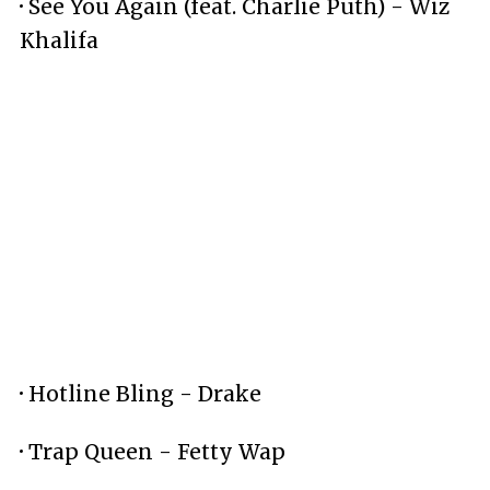
·
See You Again (feat. Charlie Puth) - Wiz
Khalifa
·
Hotline Bling - Drake
·
Trap Queen - Fetty Wap