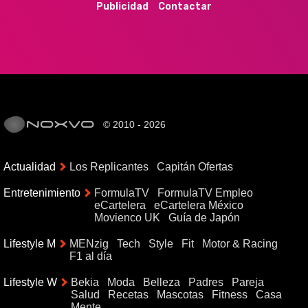
Publicidad
Contactar
© 2010 - 2026
Actualidad
Los Replicantes
Capitán Ofertas
Entretenimiento
FormulaTV
FormulaTV Empleo
eCartelera
eCartelera México
Movienco UK
Guía de Japón
Lifestyle M
MENzig
Tech
Style
Fit
Motor & Racing
F1 al día
Lifestyle W
Bekia
Moda
Belleza
Padres
Pareja
Salud
Recetas
Mascotas
Fitness
Casa
Mente