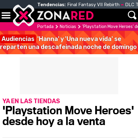
Tendencias:
Final Fantasy VII Rebirth
DLC T
Portada
Noticias
'Playstation Move Heroes' d
Audiencias
'Hanna' y 'Una nueva vida' se
reparten una descafeinada noche de domingo
YA EN LAS TIENDAS
'Playstation Move Heroes'
desde hoy a la venta