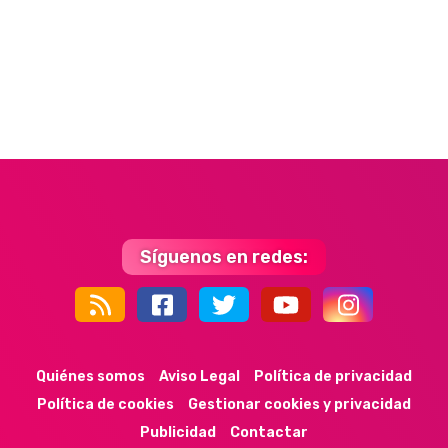
Síguenos en redes:
44k
9k
35k
352
Quiénes somos
Aviso Legal
Política de privacidad
Política de cookies
Gestionar cookies y privacidad
Publicidad
Contactar