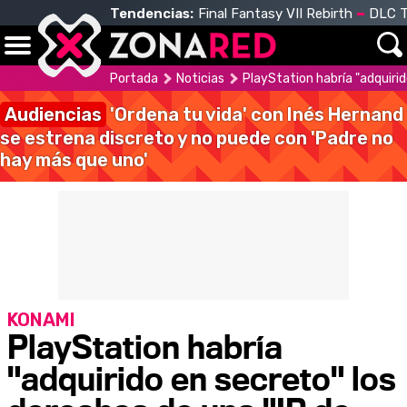
Tendencias:
Final Fantasy VII Rebirth
DLC T
Portada
Noticias
PlayStation habría "adquirid
Audiencias
'Ordena tu vida' con Inés Hernand
se estrena discreto y no puede con 'Padre no
hay más que uno'
KONAMI
PlayStation habría
"adquirido en secreto" los