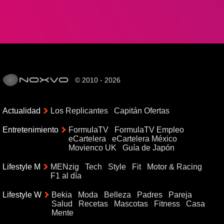
© 2010 - 2026
Actualidad
Los Replicantes
Capitán Ofertas
Entretenimiento
FormulaTV
FormulaTV Empleo
eCartelera
eCartelera México
Movienco UK
Guía de Japón
Lifestyle M
MENzig
Tech
Style
Fit
Motor & Racing
F1 al día
Lifestyle W
Bekia
Moda
Belleza
Padres
Pareja
Salud
Recetas
Mascotas
Fitness
Casa
Mente