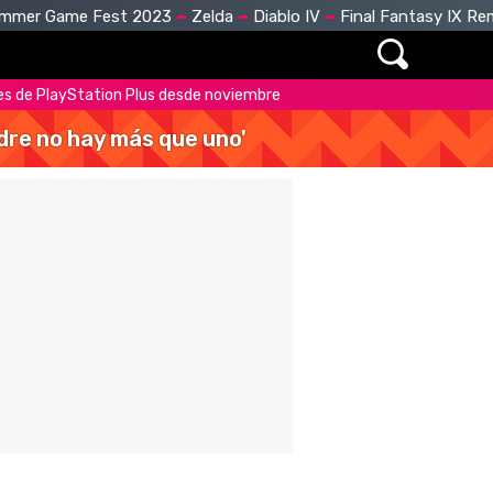
mmer Game Fest 2023
Zelda
Diablo IV
Final Fantasy IX R
nes de PlayStation Plus desde noviembre
dre no hay más que uno'