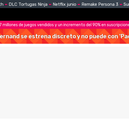
th
DLC Tortugas Ninja
Netflix junio
Remake Persona 3
Su
.7 millones de juegos vendidos y un incremento del 90% en suscripcio
Hernand se estrena discreto y no puede con 'Pa