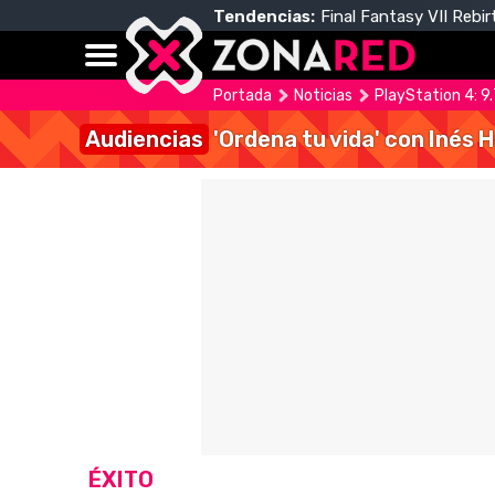
Tendencias:
Final Fantasy VII Rebir
Portada
Noticias
PlayStation 4: 9
Audiencias
'Ordena tu vida' con Inés 
ÉXITO