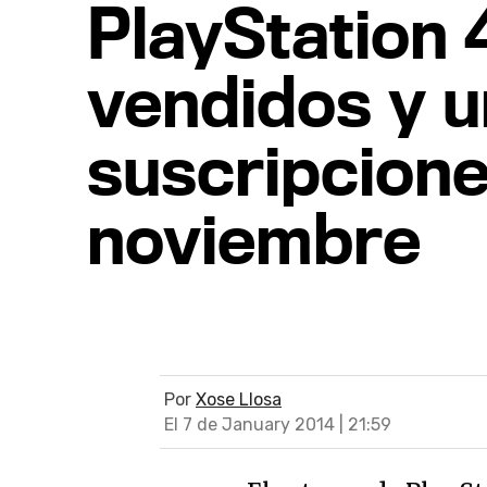
PlayStation 4
vendidos y u
suscripcione
noviembre
Por
Xose Llosa
El 7 de January 2014 | 21:59