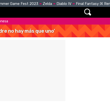
mmer Game Fest 2023
Zelda
Diablo IV
Final Fantasy IX R
onesa
dre no hay más que uno'