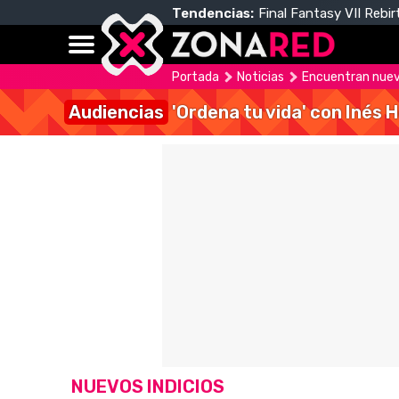
Tendencias:
Final Fantasy VII Rebir
Portada
Noticias
Encuentran nueva
Audiencias
'Ordena tu vida' con Inés 
NUEVOS INDICIOS