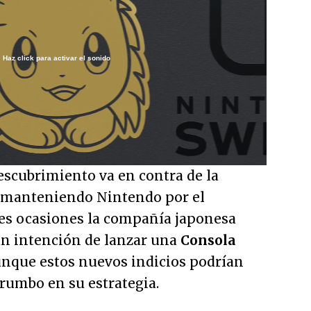
Haz click para activar el sonido
Loaded
:
100.00%
/
descubrimiento va en contra de la
o manteniendo Nintendo por el
es ocasiones la compañía japonesa
an intención de lanzar una
Consola
unque estos nuevos indicios podrían
rumbo en su estrategia.