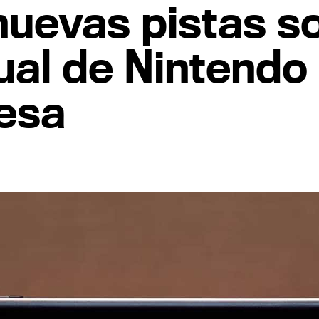
uevas pistas so
ual de Nintendo
esa