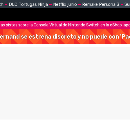
th
DLC Tortugas Ninja
Netflix junio
Remake Persona 3
Su
s pistas sobre la Consola Virtual de Nintendo Switch en la eShop jap
Hernand se estrena discreto y no puede con 'Pa