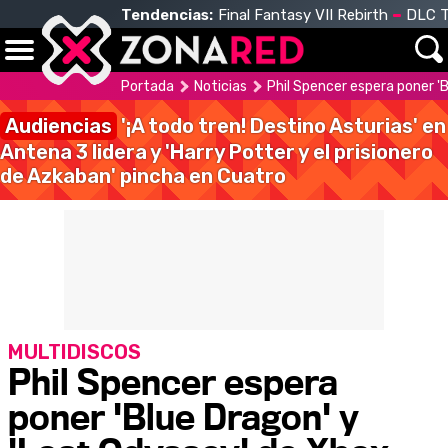
Tendencias:
Final Fantasy VII Rebirth
DLC T
Portada
Noticias
Phil Spencer espera poner '
Audiencias
'¡A todo tren! Destino Asturias' en
Antena 3 lidera y 'Harry Potter y el prisionero
de Azkaban' pincha en Cuatro
MULTIDISCOS
Phil Spencer espera
poner 'Blue Dragon' y