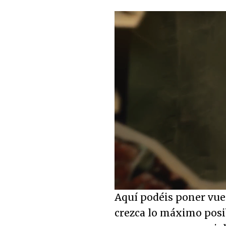
Loaded
:
32.55%
Unmute
Aquí podéis poner vues
crezca lo máximo posi