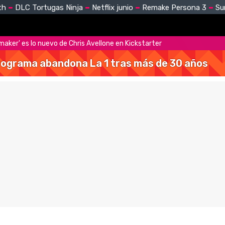
th
DLC Tortugas Ninja
Netflix junio
Remake Persona 3
Su
maker' es lo nuevo de Chris Avellone en Kickstarter
 programa abandona La 1 tras más de 30 años