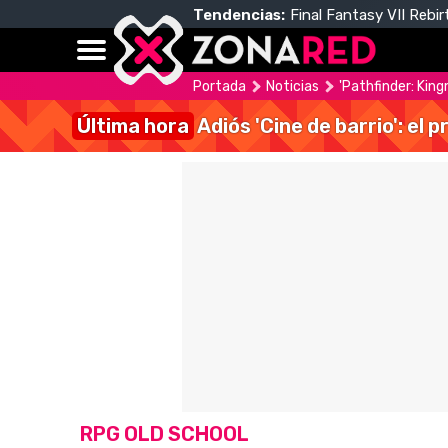
Tendencias:
Final Fantasy VII Rebir
Portada
Noticias
'Pathfinder: King
Última hora
Adiós 'Cine de barrio': el
RPG OLD SCHOOL