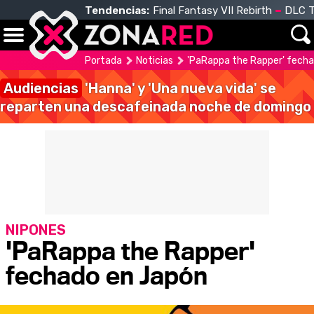
Tendencias:
Final Fantasy VII Rebirth
DLC T
Portada
Noticias
'PaRappa the Rapper' fech
Audiencias
'Hanna' y 'Una nueva vida' se
reparten una descafeinada noche de domingo
NIPONES
'PaRappa the Rapper'
fechado en Japón