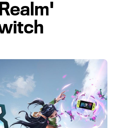
 Realm'
witch