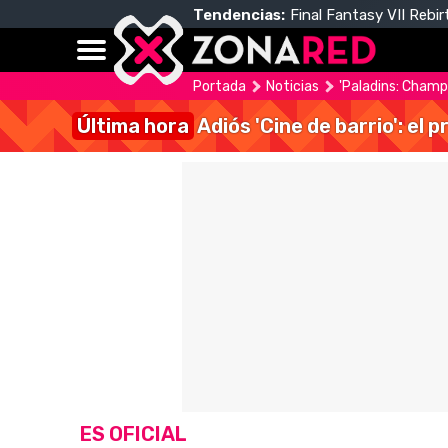
Tendencias:
Final Fantasy VII Rebir
Portada
Noticias
'Paladins: Champ
Última hora
Adiós 'Cine de barrio': el
ES OFICIAL