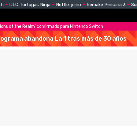
th
DLC Tortugas Ninja
Netflix junio
Remake Persona 3
Su
ions of the Realm' confirmado para Nintendo Switch
 programa abandona La 1 tras más de 30 años