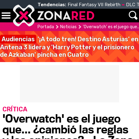
Tendencias:
Final Fantasy VII Rebirth
DLC T
Portada
Noticias
'Overwatch' es el juego que..
Audiencias
'¡A todo tren! Destino Asturias' en
Antena 3 lidera y 'Harry Potter y el prisionero
de Azkaban' pincha en Cuatro
CRÍTICA
'Overwatch' es el juego
que... ¿cambió las reglas