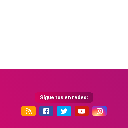
Síguenos en redes:
44k
9k
35k
352