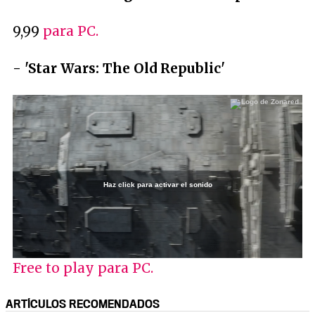
9,99
para PC.
- 'Star Wars: The Old Republic'
Haz click para activar el sonido
Loaded
:
70.58%
/
Unmute
Free to play para PC.
ARTÍCULOS RECOMENDADOS