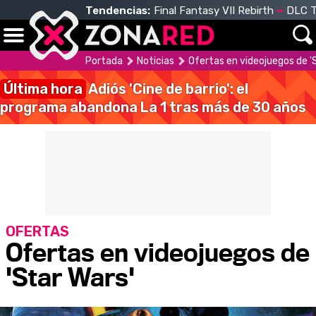
Tendencias:
Final Fantasy VII Rebirth
DLC T
Portada
Noticias
Ofertas en videojuegos de '
Última hora
Adiós 'Cine de barrio': el
programa abandona La 1 tras más de 30 años
OFERTAS
Ofertas en videojuegos de
'Star Wars'