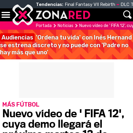
Tendencias:
Final Fantasy VII Rebirth
DLC T
Portada
Noticias
Nuevo vídeo de ' FIFA 12', 
Audiencias
'Ordena tu vida' con Inés Hernand
se estrena discreto y no puede con 'Padre no
hay más que uno'
MÁS FÚTBOL
Nuevo vídeo de ' FIFA 12',
cuya demo llegará el